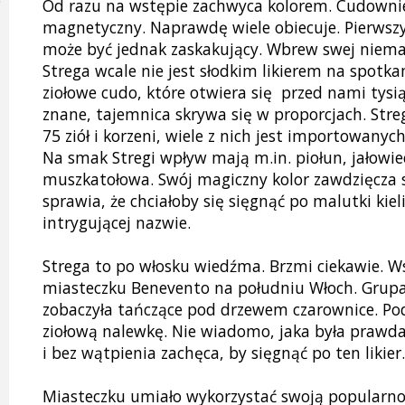
Od razu na wstępie zachwyca kolorem. Cudownie 
magnetyczny. Naprawdę wiele obiecuje. Pierwsz
może być jednak zaskakujący. Wbrew swej niema
Strega wcale nie jest słodkim likierem na spotkan
ziołowe cudo, które otwiera się przed nami tysi
znane, tajemnica skrywa się w proporcjach. Stre
75 ziół i korzeni, wiele z nich jest importowanyc
Na smak Stregi wpływ mają m.in. piołun, jałowiec,
muszkatołowa. Swój magiczny kolor zawdzięcza s
sprawia, że chciałoby się sięgnąć po malutki kiel
intrygującej nazwie.
Strega to po włosku wiedźma. Brzmi ciekawie. Ws
miasteczku Benevento na południu Włoch. Grup
zobaczyła tańczące pod drzewem czarownice. Po
ziołową nalewkę. Nie wiadomo, jaka była prawda,
i bez wątpienia zachęca, by sięgnąć po ten likier.
Miasteczku umiało wykorzystać swoją popularnoś