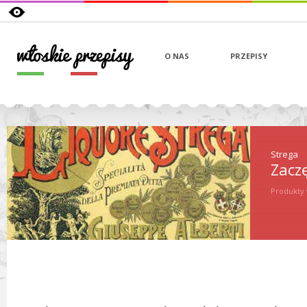
O NAS
PRZEPISY
Strega
Zaczę
Produkty 