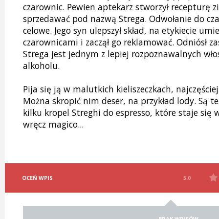
czarownic. Pewien aptekarz stworzył recepturę zi
sprzedawać pod nazwą Strega. Odwołanie do czar
celowe. Jego syn ulepszył skład, na etykiecie umi
czarownicami i zaczął go reklamować. Odniósł zas
Strega jest jednym z lepiej rozpoznawalnych wło
alkoholu.
Pija się ją w malutkich kieliszeczkach, najczęściej
Można skropić nim deser, na przykład lody. Są 
kilku kropel Streghi do espresso, które staje się 
wręcz magico...
OCEŃ WPIS
5.0
BRAK WPISÓW