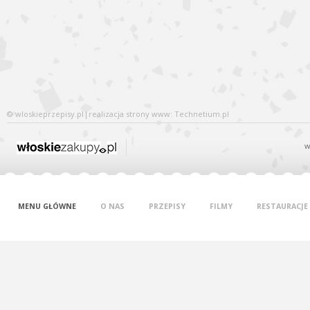
©
wloskieprzepisy.pl
|
realizacja
strony www
: Technetium.pl
w
MENU GŁÓWNE
O NAS
PRZEPISY
FILMY
RESTAURACJE