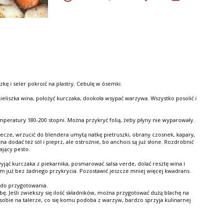
1/2 natki pietruszki
3 anchois
5 kaparów
1 ząbek czosnku
1 łyżka soku z cytryny
kę i seler pokroić na plastry. Cebulę w ósemki.
 kieliszka wina, położyć kurczaka, dookoła wsypać warzywa. Wszystko posolić i
peratury 180-200 stopni. Można przykryć folią, żeby płyny nie wyparowały.
iecze, wrzucić do blendera umytą natkę pietruszki, obrany czosnek, kapary,
na dodać też sól i pieprz, ale ostrożnie, bo anchois są już słone. Rozdrobnić
ający pesto.
yjąć kurczaka z piekarnika, posmarować salsa verde, dolać resztę wina i
m już bez żadnego przykrycia. Pozostawić jeszcze mniej więcej kwadrans.
 do przygotowania.
ę. Jeśli zwiekszy się ilość składników, można przygotować dużą blachę na
sobie na talerze, co się komu podoba z warzyw, bardzo sprzyja kulinarnej