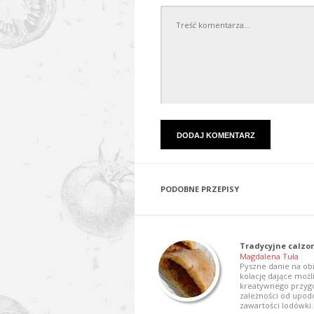
PODOBNE PRZEPISY
Tradycyjne calzo
Magdalena Tuła
Pyszne danie na ob
kolację dające możl
kreatywnego przyg
zależności od upod
zawartości lodówki.