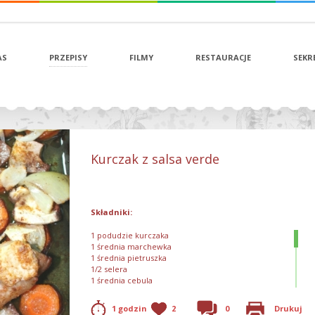
AS
PRZEPISY
FILMY
RESTAURACJE
SEKR
Kurczak z salsa verde
Składniki:
1 podudzie kurczaka
1 średnia marchewka
1 średnia pietruszka
1/2 selera
1 średnia cebula
oliwa z oliwek
kieliszek białego wina wytrawnego
1 godzin
2
0
Drukuj
sól, pieprz