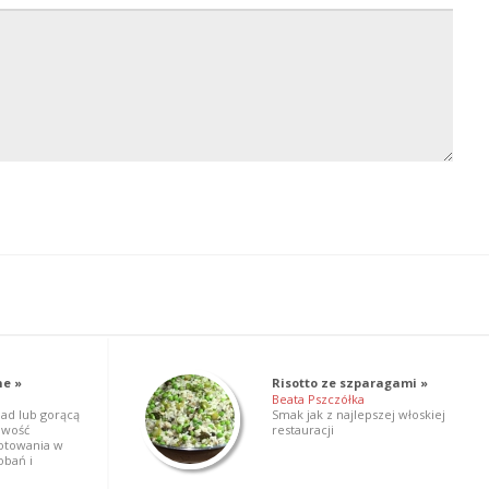
ne »
Risotto ze szparagami »
Beata Pszczółka
iad lub gorącą
Smak jak z najlepszej włoskiej
iwość
restauracji
otowania w
obań i