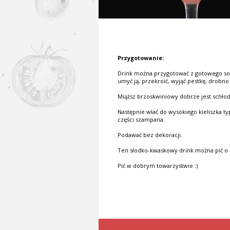
Przygotowanie:
Drink można przygotować z gotowego sok
umyć ją, przekroić, wyjąć pestkę, drobno
Miąższ brzoskwiniowy dobrze jest schło
Następnie wlać do wysokiego kieliszka t
części szampana.
Podawać bez dekoracji.
Ten słodko-kwaskowy drink można pić o k
Pić w dobrym towarzystwie :)