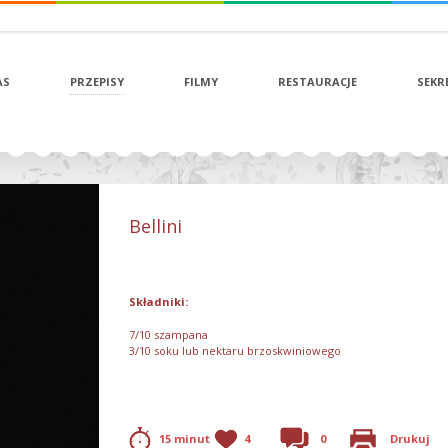
AS
PRZEPISY
FILMY
RESTAURACJE
SEKR
Bellini
Składniki:
7/10 szampana
3/10 soku lub nektaru brzoskwiniowego
15 minut
4
0
Drukuj