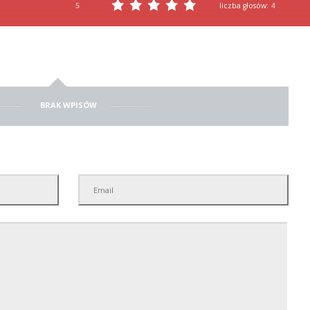
5
liczba głosów:
4
BRAK WPISÓW