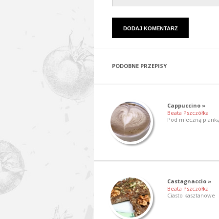
PODOBNE PRZEPISY
Cappuccino »
Beata Pszczółka
Pod mleczną piank
Castagnaccio »
Beata Pszczółka
Ciasto kasztanowe