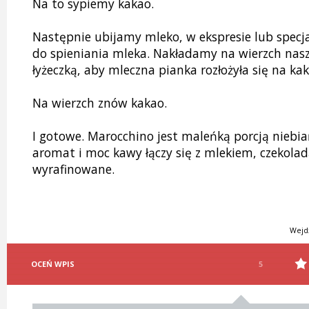
Na to sypiemy kakao.
Następnie ubijamy mleko, w ekspresie lub spe
do spieniania mleka. Nakładamy na wierzch nas
łyżeczką, aby mleczna pianka rozłożyła się na ka
Na wierzch znów kakao.
I gotowe. Marocchino jest maleńką porcją niebi
aromat i moc kawy łączy się z mlekiem, czekoladą
wyrafinowane.
Wejd
OCEŃ WPIS
5