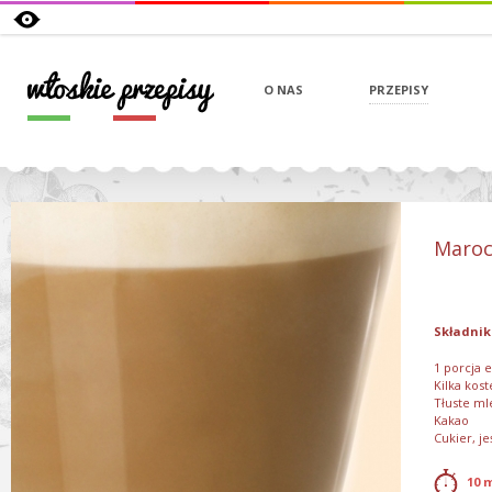
O NAS
PRZEPISY
Maroc
Składnik
1 porcja 
Kilka kost
Tłuste mle
Kakao
Cukier, je
10 