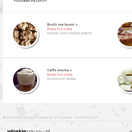
PODOBNE PRZEPISY
Brutti ma buoni »
Beata Pszczółka
Pyszne, choć niezbyt piękne
Caffe mocha »
Beata Pszczółka
Rozkosznie słodka
©
wloskieprzepisy.pl
|
realizacja
strony www
: Technetium.pl
w