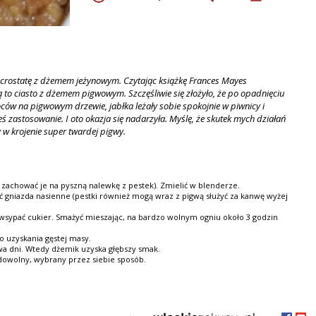
 crostatę z dżemem jeżynowym. Czytając książkę Frances Mayes
ą to ciasto z dżemem pigwowym. Szczęśliwie się złożyło, że po opadnięciu
ców na pigwowym drzewie, jabłka leżały sobie spokojnie w piwnicy i
ieś zastosowanie. I oto okazja się nadarzyła. Myślę, że skutek mych działań
y w krojenie super twardej pigwy.
a zachować je na pyszną nalewkę z pestek). Zmielić w blenderze.
nąć gniazda nasienne (pestki również mogą wraz z pigwą służyć za kanwę wyżej
 wsypać cukier. Smażyć mieszając, na bardzo wolnym ogniu około 3 godzin
o uzyskania gęstej masy.
wa dni. Wtedy dżemik uzyska głębszy smak.
 dowolny, wybrany przez siebie sposób.