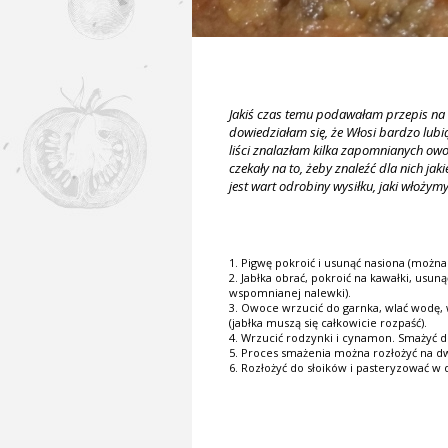
Jakiś czas temu podawałam przepis na
dowiedziałam się, że Włosi bardzo lubi
liści znalazłam kilka zapomnianych owo
czekały na to, żeby znaleźć dla nich jak
jest wart odrobiny wysiłku, jaki włożym
1. Pigwę pokroić i usunąć nasiona (możn
2. Jabłka obrać, pokroić na kawałki, usu
wspomnianej nalewki).
3. Owoce wrzucić do garnka, wlać wodę,
(jabłka muszą się całkowicie rozpaść).
4. Wrzucić rodzynki i cynamon. Smażyć d
5. Proces smażenia można rozłożyć na d
6. Rozłożyć do słoików i pasteryzować w