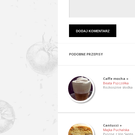
PODOBNE PRZEPISY
Caffe mocha »
Beata Pszczółka
Rozkosznie słodka
Cantucci »
Majka Puchalska
Pyszne z Vin Santo