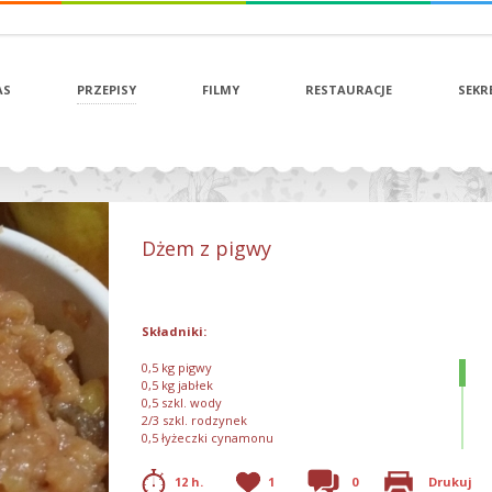
AS
PRZEPISY
FILMY
RESTAURACJE
SEKR
Dżem z pigwy
Składniki:
0,5 kg pigwy
0,5 kg jabłek
0,5 szkl. wody
2/3 szkl. rodzynek
0,5 łyżeczki cynamonu
1 szkl. cukru
12 h.
1
0
Drukuj