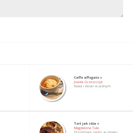
Caffe affogato »
Jowita Grzeszczyk
Kawa i deser w jednym
Tort jak róża »
Magdalena Tuła
Drożdżowe ciasto, w smaku