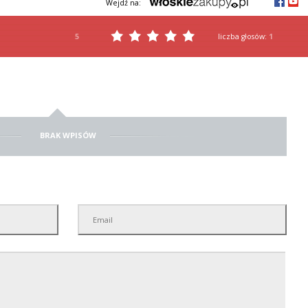
Wejdź na:
5
liczba głosów:
1
BRAK WPISÓW