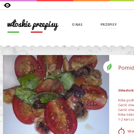
O NAS
PRZEPISY
Pomid
Składnik
Kilka pod
Garść oli
Garść oli
Kilka list
1-2 karcz
sól, piepr
tymianek,
10 
oliwa