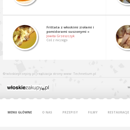
Frittata z włoskimi ziołami i
pomidorami suszonymi »
Jowita Grzeszczyk
Coś z niczego
©
wloskieprzepisy.pl
|
realizacja
strony www
: Technetium.pl
w
MENU GŁÓWNE
O NAS
PRZEPISY
FILMY
RESTAURACJE