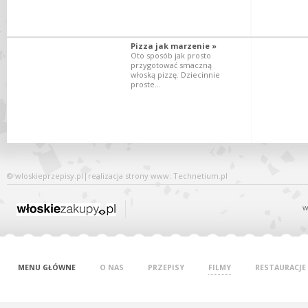
Pizza jak marzenie »
Oto sposób jak prosto
przygotować smaczną
włoską pizzę. Dziecinnie
proste...
©
wloskieprzepisy.pl
|
realizacja
strony www
: Technetium.pl
w
MENU GŁÓWNE
O NAS
PRZEPISY
FILMY
RESTAURACJE