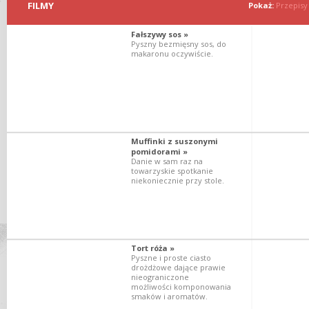
FILMY
Pokaż:
Przepisy
Fałszywy sos »
Pyszny bezmięsny sos, do
makaronu oczywiście.
Muffinki z suszonymi
pomidorami »
Danie w sam raz na
towarzyskie spotkanie
niekoniecznie przy stole.
Tort róża »
Pyszne i proste ciasto
drożdżowe dające prawie
nieograniczone
możliwości komponowania
smaków i aromatów.