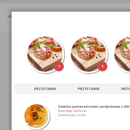
MENU GŁÓWNE
O NAS
PRZEPISY
FILMY
RESTAURACJE
1
1
PRZYSTAWKI
PRZYSTAWKI
PRZY
Sałatka pomarańczowo-sardynkowa z Abru
Radosław Mielecki
Zaskakujący smak