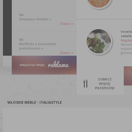
Kat.
Smażone chlebki »
Zobacz »
Insala
sałatk
Kat.
Magdal
Muffinki z suszonymi
Wiosen
pomidorami »
wspani
Zobacz »
główne
ZOBACZ
WIĘCEJ
PRZEPISÓW
WŁOSKIE MEBLE - ITALIASTYLE