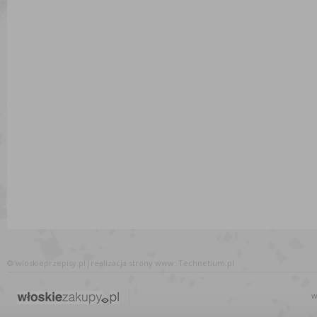
©
wloskieprzepisy.pl
|
realizacja
strony www
: Technetium.pl
w