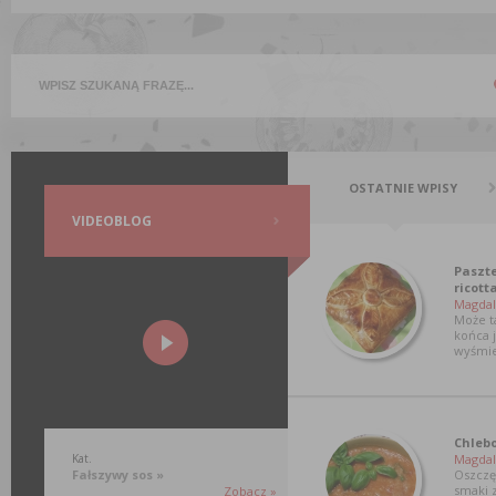
OSTATNIE WPISY
VIDEOBLOG
Paszte
ricott
Magdal
Może t
końca 
wyśmie
Chleb
Kat.
Magdal
Fałszywy sos »
Oszczę
smaki z
Zobacz »