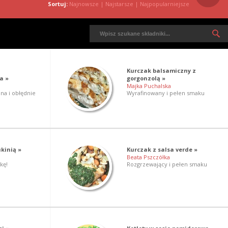
Sortuj:
Najnowsze
|
Najstarsze
|
Najpopularniejsze
Kurczak balsamiczny z
a »
gorgonzolą »
Majka Puchalska
a i obłędnie
Wyrafinowany i pełen smaku
ukinią »
Kurczak z salsa verde »
Beata Pszczółka
kę!
Rozgrzewający i pełen smaku