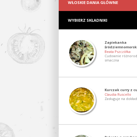
WŁOSKIE DANIA GŁÓWNE
WYBIERZ SKŁADNIKI
Zapiekanka
śródziemnomorsk
Beata Pszczółka
Cudownie różnorodn
smaczna
Kurczak curry z c
Claudia Ruscello
Zasługuje na dokład